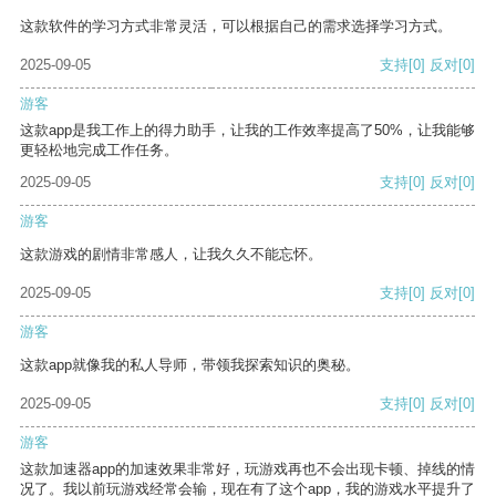
这款软件的学习方式非常灵活，可以根据自己的需求选择学习方式。
2025-09-05
支持
[0]
反对
[0]
游客
这款app是我工作上的得力助手，让我的工作效率提高了50%，让我能够
更轻松地完成工作任务。
2025-09-05
支持
[0]
反对
[0]
游客
这款游戏的剧情非常感人，让我久久不能忘怀。
2025-09-05
支持
[0]
反对
[0]
游客
这款app就像我的私人导师，带领我探索知识的奥秘。
2025-09-05
支持
[0]
反对
[0]
游客
这款加速器app的加速效果非常好，玩游戏再也不会出现卡顿、掉线的情
况了。我以前玩游戏经常会输，现在有了这个app，我的游戏水平提升了